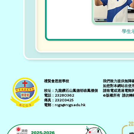
學生
禮賢會恩慈學校
我們致力提供無障
如您對本網站在使
​校址：九龍鑽石山鳳德邨硃鳳樓側
請致電或透過電郵
電話：23280362
©版權所有 請勿轉載 Al
傳真：23203425
電郵：rcgs@rcgs.edu.hk